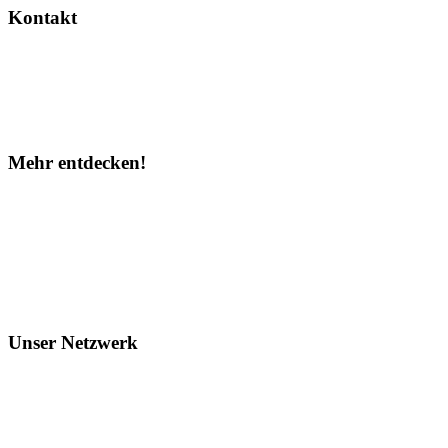
Kontakt
Hilfe
WhatsApp
Partner werden
Mehr entdecken!
Instagram
Facebook
TOP 10
Über uns
Unser Netzwerk
CLASSY.GUIDE
CLASSY.MARKET