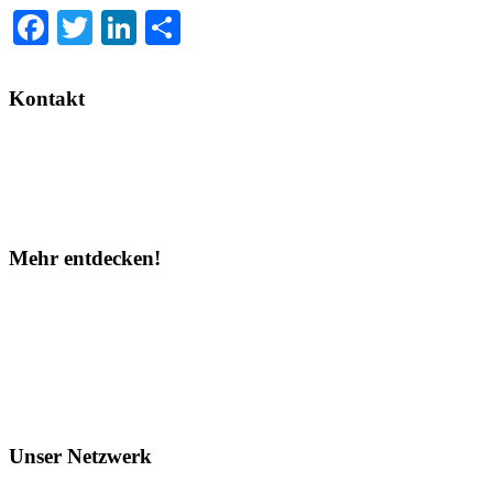
Facebook
Twitter
LinkedIn
Teilen
Kontakt
Hilfe
WhatsApp
Partner werden
Mehr entdecken!
Instagram
Facebook
TOP 10
Über uns
Unser Netzwerk