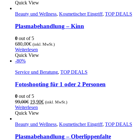
Quick View
Beauty und Wellness
,
Kosmetischer Eingriff
,
TOP DEALS
Plasmabehandlung – Kinn
0
out of 5
680,00
€
(inkl. MwSt.)
Weiterlesen
Quick View
-80%
Service und Beratung
,
TOP DEALS
Fotoshooting für 1 oder 2 Personen
0
out of 5
99,00
€
19,90
€
(inkl. MwSt.)
Weiterlesen
Quick View
Beauty und Wellness
,
Kosmetischer Eingriff
,
TOP DEALS
Plasmabehandlung – Oberlippenfalte