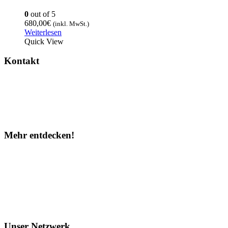
0
out of 5
680,00
€
(inkl. MwSt.)
Weiterlesen
Quick View
Kontakt
Hilfe
WhatsApp
Partner werden
Mehr entdecken!
Instagram
Facebook
TOP 10
Über uns
Unser Netzwerk