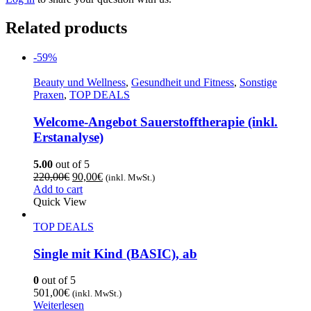
Related products
-59%
Beauty und Wellness
,
Gesundheit und Fitness
,
Sonstige
Praxen
,
TOP DEALS
Welcome-Angebot Sauerstofftherapie (inkl.
Erstanalyse)
5.00
out of 5
220,00
€
90,00
€
(inkl. MwSt.)
Add to cart
Quick View
TOP DEALS
Single mit Kind (BASIC), ab
0
out of 5
501,00
€
(inkl. MwSt.)
Weiterlesen