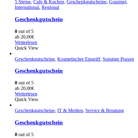
5 Sterne
,
Cafe & Kuchen
,
Geschenkgutscheine
,
Gourmet
,
International
,
Regional
Geschenkgutschein
0
out of 5
ab
20,00
€
Weiterlesen
Quick View
Geschenkgutscheine
,
Kosmetischer Eingriff
,
Sonstige Praxen
Geschenkgutschein
0
out of 5
ab
20,00
€
Weiterlesen
Quick View
Geschenkgutscheine
,
IT & Medien
,
Service & Beratung
Geschenkgutschein
0
out of 5