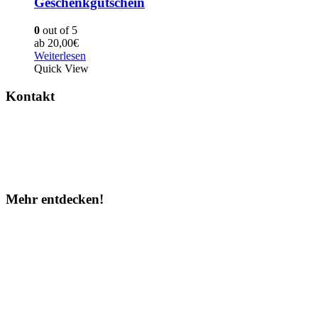
Geschenkgutschein
0
out of 5
ab
20,00
€
Weiterlesen
Quick View
Kontakt
Hilfe
WhatsApp
Partner werden
Mehr entdecken!
Instagram
Facebook
TOP 10
Über uns