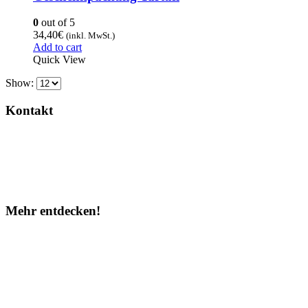
0
out of 5
34,40
€
(inkl. MwSt.)
Add to cart
Quick View
Show:
Kontakt
Hilfe
WhatsApp
Partner werden
Mehr entdecken!
Instagram
Facebook
TOP 10
Über uns